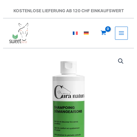
Zum
Inhalt
KOSTENLOSE LIEFERUNG AB 120 CHF EINKAUFSWERT
springen
Cura
Naturale
-
Juckreiz-
Shampoo
250
ml
Menge