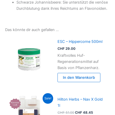
Schwarze Johannisbeere: Sie unterstützt die venöse
Durchblutung dank ihres Reichtums an Flavonoiden.
Das könnte dir auch gefallen …
ESC – Hippercorne 500ml
CHF
29.00
Kraftvolles Huf-
Regenerationsmittel auf
Basis von Pflanzenharz.
In den Warenkorb
Ursprünglicher
Aktueller
Sale!
Hilton Herbs – Nav X Gold
Preis
Preis
war:
ist:
1l
CHF 51.00
CHF 48.45.
CHF
51.00
CHF
48.45