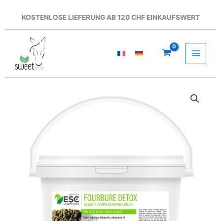
Zum
Inhalt
KOSTENLOSE LIEFERUNG AB 120 CHF EINKAUFSWERT
springen
ESC
-
Fourbure
Détox
500g
Menge