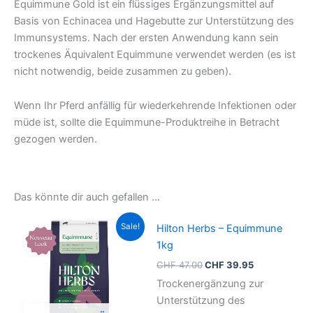
Equimmune Gold ist ein flüssiges Ergänzungsmittel auf
Basis von Echinacea und Hagebutte zur Unterstützung des
Immunsystems. Nach der ersten Anwendung kann sein
trockenes Äquivalent Equimmune verwendet werden (es ist
nicht notwendig, beide zusammen zu geben).
Wenn Ihr Pferd anfällig für wiederkehrende Infektionen oder
müde ist, sollte die Equimmune-Produktreihe in Betracht
gezogen werden.
Das könnte dir auch gefallen …
Ursprünglicher
Aktueller
Sale!
Hilton Herbs – Equimmune
Preis
Preis
war:
ist:
1kg
CHF 47.00
CHF 39.95.
CHF
47.00
CHF
39.95
Trockenergänzung zur
Unterstützung des