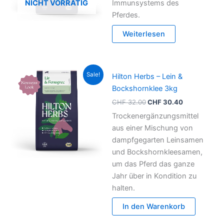
NICHT VORRÄTIG
Immunsystems des
Pferdes.
Weiterlesen
Ursprünglicher
Aktueller
Sale!
Hilton Herbs – Lein &
Preis
Preis
war:
ist:
Bockshornklee 3kg
CHF 32.00
CHF 30.40.
CHF
32.00
CHF
30.40
Trockenergänzungsmittel
aus einer Mischung von
dampfgegarten Leinsamen
und Bockshornkleesamen,
um das Pferd das ganze
Jahr über in Kondition zu
halten.
In den Warenkorb