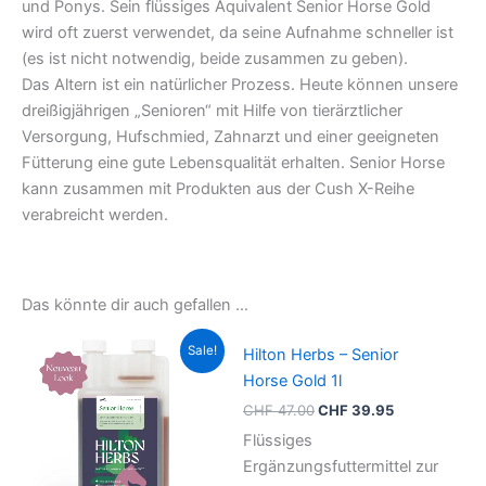
und Ponys. Sein flüssiges Äquivalent Senior Horse Gold
wird oft zuerst verwendet, da seine Aufnahme schneller ist
(es ist nicht notwendig, beide zusammen zu geben).
Das Altern ist ein natürlicher Prozess. Heute können unsere
dreißigjährigen „Senioren“ mit Hilfe von tierärztlicher
Versorgung, Hufschmied, Zahnarzt und einer geeigneten
Fütterung eine gute Lebensqualität erhalten. Senior Horse
kann zusammen mit Produkten aus der Cush X-Reihe
verabreicht werden.
Das könnte dir auch gefallen …
Ursprünglicher
Aktueller
Sale!
Hilton Herbs – Senior
Preis
Preis
war:
ist:
Horse Gold 1l
CHF 47.00
CHF 39.95.
CHF
47.00
CHF
39.95
Flüssiges
Ergänzungsfuttermittel zur