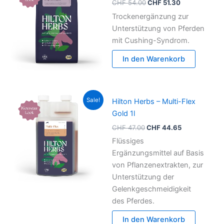
CHF
54.00
CHF
51.30
CHF 54.00
CHF 51.30.
Trockenergänzung zur
Unterstützung von Pferden
mit Cushing-Syndrom.
In den Warenkorb
Ursprünglicher
Aktueller
Sale!
Hilton Herbs – Multi-Flex
Preis
Preis
war:
ist:
Gold 1l
CHF 47.00
CHF 44.65.
CHF
47.00
CHF
44.65
Flüssiges
Ergänzungsmittel auf Basis
von Pflanzenextrakten, zur
Unterstützung der
Gelenkgeschmeidigkeit
des Pferdes.
In den Warenkorb