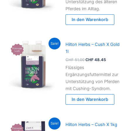
Unterstützung des älteren
Pferdes im Alltag.
In den Warenkorb
Ursprünglicher
Aktueller
Sale!
Hilton Herbs – Cush X Gold
Preis
Preis
war:
ist:
1l
CHF 51.00
CHF 48.45.
CHF
51.00
CHF
48.45
Flüssiges
Ergänzungsfuttermittel zur
Unterstützung von Pferden
mit Cushing-Syndrom.
In den Warenkorb
Ursprünglicher
Aktueller
Sale!
Hilton Herbs – Cush X 1kg
Preis
Preis
war:
ist: