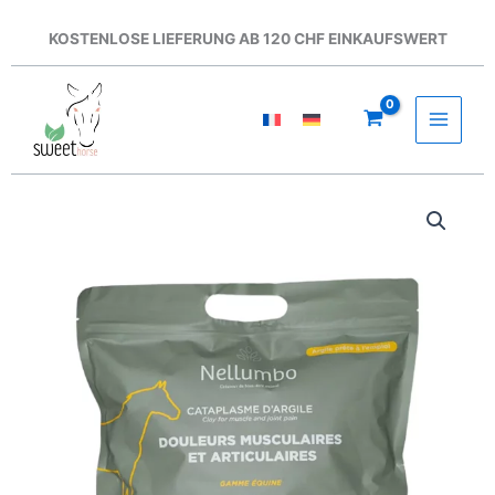
Zum
Inhalt
KOSTENLOSE LIEFERUNG AB 120 CHF EINKAUFSWERT
springen
Nellumbo
–
Tonerde-
Umschlag
1,5
kg:
Muskel-
und
Gelenkschmerzen
Menge