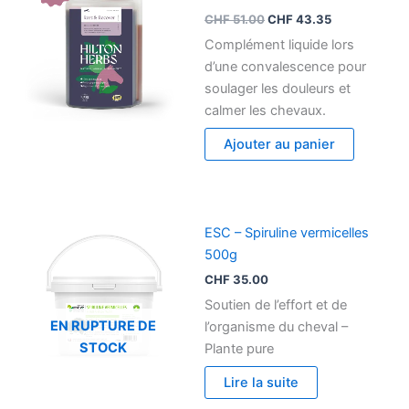
était :
est :
CHF
51.00
CHF
43.35
CHF 51.00.
CHF 43.35.
Complément liquide lors
d’une convalescence pour
soulager les douleurs et
calmer les chevaux.
Ajouter au panier
ESC – Spiruline vermicelles
500g
CHF
35.00
Soutien de l’effort et de
EN RUPTURE DE
l’organisme du cheval –
STOCK
Plante pure
Lire la suite