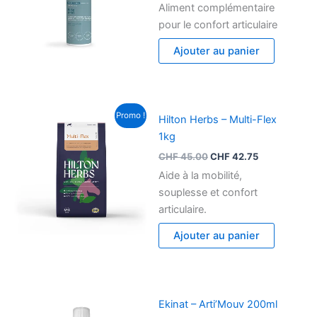
Aliment complémentaire
pour le confort articulaire
Ajouter au panier
Le
Le
Promo !
Hilton Herbs – Multi-Flex
prix
prix
initial
actuel
1kg
était :
est :
CHF
45.00
CHF
42.75
CHF 45.00.
CHF 42.75.
Aide à la mobilité,
souplesse et confort
articulaire.
Ajouter au panier
Ekinat – Arti’Mouv 200ml