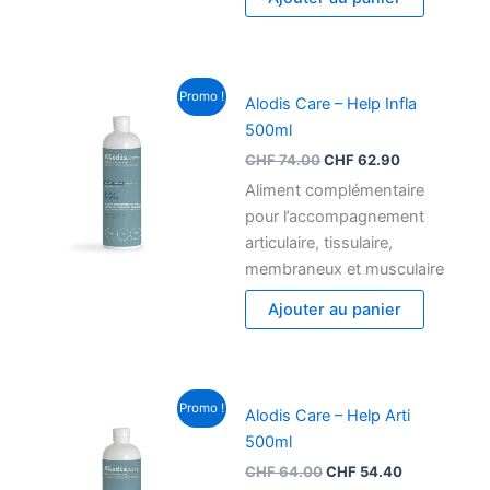
Le
Le
Promo !
Alodis Care – Help Infla
prix
prix
initial
actuel
500ml
était :
est :
CHF
74.00
CHF
62.90
CHF 74.00.
CHF 62.90.
Aliment complémentaire
pour l’accompagnement
articulaire, tissulaire,
membraneux et musculaire
Ajouter au panier
Le
Le
Promo !
Alodis Care – Help Arti
prix
prix
initial
actuel
500ml
était :
est :
CHF
64.00
CHF
54.40
CHF 64.00.
CHF 54.40.