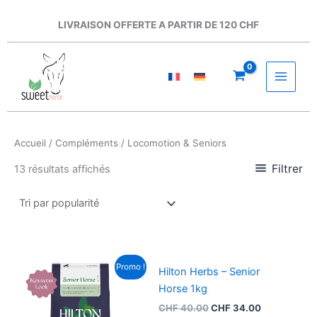
Aller
au
LIVRAISON OFFERTE A PARTIR DE 120 CHF
contenu
Accueil
/
Compléments
/ Locomotion & Seniors
Filtrer
13 résultats affichés
Le
Le
Promo !
Hilton Herbs – Senior
prix
prix
initial
actuel
Horse 1kg
était :
est :
CHF
40.00
CHF
34.00
CHF 40.00.
CHF 34.00.