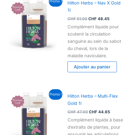
Promo !
Hilton Herbs – Nav X Gold
prix
prix
initial
actuel
1l
était :
est :
CHF
51.00
CHF
48.45
CHF 51.00.
CHF 48.45.
Complément liquide pour
soutenir la circulation
sanguine au sein du sabot
du cheval, lors de la
maladie naviculaire.
Ajouter au panier
Le
Le
Promo !
Hilton Herbs – Multi-Flex
prix
prix
initial
actuel
Gold 1l
était :
est :
CHF
47.00
CHF
44.65
CHF 47.00.
CHF 44.65.
Complément liquide à base
d’extraits de plantes, pour
assouplir les articulations