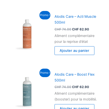
Le
Le
Promo !
Alodis Care – Acti Muscle
prix
prix
initial
actuel
500ml
était :
est :
CHF
74.00
CHF
62.90
CHF 74.00.
CHF 62.90.
Aliment complémentaire
pour la reprise d’état
Ajouter au panier
Le
Le
Promo !
Alodis Care – Boost Flex
prix
prix
initial
actuel
500ml
était :
est :
CHF
74.00
CHF
62.90
CHF 74.00.
CHF 62.90.
Aliment complémentaire
(booster) pour la mobilité.
Ajouter au panier