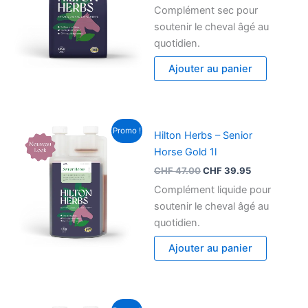
Complément sec pour
soutenir le cheval âgé au
quotidien.
Ajouter au panier
Le
Le
Promo !
Hilton Herbs – Senior
prix
prix
initial
actuel
Horse Gold 1l
était :
est :
CHF
47.00
CHF
39.95
CHF 47.00.
CHF 39.95.
Complément liquide pour
soutenir le cheval âgé au
quotidien.
Ajouter au panier
Le
Le