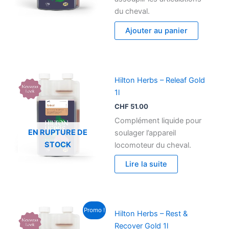
du cheval.
Ajouter au panier
Hilton Herbs – Releaf Gold
1l
CHF
51.00
Complément liquide pour
EN RUPTURE DE
soulager l’appareil
STOCK
locomoteur du cheval.
Lire la suite
Le
Le
Promo !
Hilton Herbs – Rest &
prix
prix
initial
actuel
Recover Gold 1l