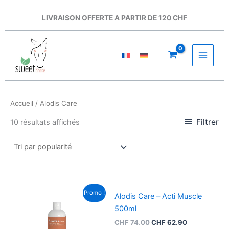
Aller
au
LIVRAISON OFFERTE A PARTIR DE 120 CHF
contenu
Accueil
/ Alodis Care
Filtrer
10 résultats affichés
Le
Le
Promo !
Alodis Care – Acti Muscle
prix
prix
initial
actuel
500ml
était :
est :
CHF
74.00
CHF
62.90
CHF 74.00.
CHF 62.90.