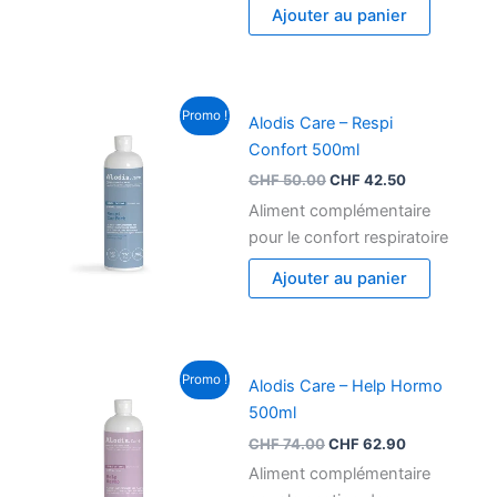
Ajouter au panier
Le
Le
Promo !
Alodis Care – Respi
prix
prix
initial
actuel
Confort 500ml
était :
est :
CHF
50.00
CHF
42.50
CHF 50.00.
CHF 42.50.
Aliment complémentaire
pour le confort respiratoire
Ajouter au panier
Le
Le
Promo !
Alodis Care – Help Hormo
prix
prix
initial
actuel
500ml
était :
est :
CHF
74.00
CHF
62.90
CHF 74.00.
CHF 62.90.
Aliment complémentaire