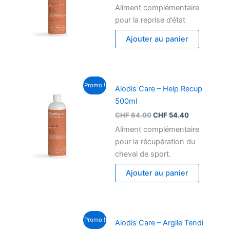
Aliment complémentaire
pour la reprise d’état
Ajouter au panier
Le
Le
Promo !
Alodis Care – Help Recup
prix
prix
initial
actuel
500ml
était :
est :
CHF
64.00
CHF
54.40
CHF 64.00.
CHF 54.40.
Aliment complémentaire
pour la récupération du
cheval de sport.
Ajouter au panier
Le
Le
Promo !
Alodis Care – Argile Tendi
prix
prix