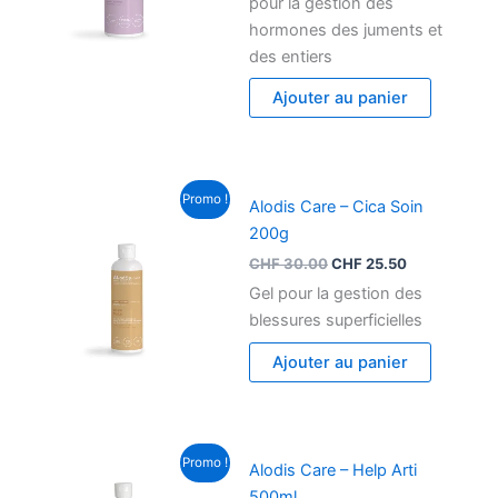
pour la gestion des
hormones des juments et
des entiers
Ajouter au panier
Le
Le
Promo !
Alodis Care – Cica Soin
prix
prix
initial
actuel
200g
était :
est :
CHF
30.00
CHF
25.50
CHF 30.00.
CHF 25.50.
Gel pour la gestion des
blessures superficielles
Ajouter au panier
Le
Le
Promo !
Alodis Care – Help Arti
prix
prix
initial
actuel
500ml