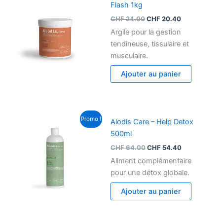
initial
actuel
Flash 1kg
était :
est :
CHF
24.00
CHF
20.40
CHF 24.00.
CHF 20.40.
Argile pour la gestion
tendineuse, tissulaire et
musculaire.
Ajouter au panier
Le
Le
Promo !
Alodis Care – Help Detox
prix
prix
initial
actuel
500ml
était :
est :
CHF
64.00
CHF
54.40
CHF 64.00.
CHF 54.40.
Aliment complémentaire
pour une détox globale.
Ajouter au panier