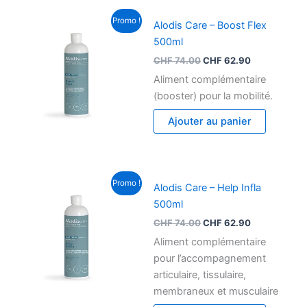
Le
Le
Promo !
Alodis Care – Boost Flex
prix
prix
initial
actuel
500ml
était :
est :
CHF
74.00
CHF
62.90
CHF 74.00.
CHF 62.90.
Aliment complémentaire
(booster) pour la mobilité.
Ajouter au panier
Le
Le
Promo !
Alodis Care – Help Infla
prix
prix
initial
actuel
500ml
était :
est :
CHF
74.00
CHF
62.90
CHF 74.00.
CHF 62.90.
Aliment complémentaire
pour l’accompagnement
articulaire, tissulaire,
membraneux et musculaire