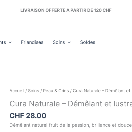
LIVRAISON OFFERTE A PARTIR DE 120 CHF
nts
Friandises
Soins
Soldes
quantité
Accueil
/
Soins
/
Peau & Crins
/ Cura Naturale – Démêlant et l
de
Cura Naturale – Démêlant et lustr
Cura
Naturale
CHF
28.00
-
Démêlant naturel fruit de la passion, brillance et douce
Démêlant