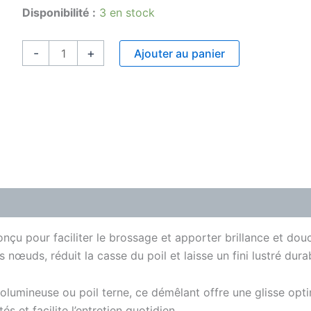
et
Disponibilité :
3 en stock
lustrant
Fruit
-
+
Ajouter au panier
de
la
Passion
200ml
Ingrédients
Comment l’utiliser
nçu pour faciliter le brossage et apporter brillance et douce
 nœuds, réduit la casse du poil et laisse un fini lustré dura
olumineuse ou poil terne, ce démêlant offre une glisse opti
s et facilite l’entretien quotidien.