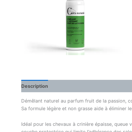
Description
Informations complémentaires
Démêlant naturel au parfum fruit de la passion, co
Sa formule légère et non grasse aide à éliminer les
Idéal pour les chevaux à crinière épaisse, queue v
couche protectrice qui limite l’adhérence des saleté