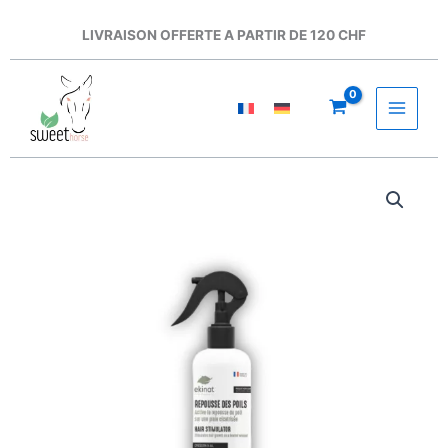
Aller
au
LIVRAISON OFFERTE A PARTIR DE 120 CHF
contenu
quantité
de
Ekinat
-
Spray
repousse
poils
250ml