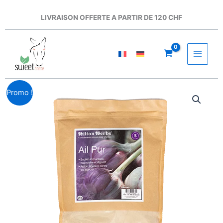
Aller
au
LIVRAISON OFFERTE A PARTIR DE 120 CHF
contenu
Le
Le
quantité
Promo !
prix
prix
de
initial
actuel
Hilton
était :
est :
Herbs
CHF 16.00.
CHF 13.60.
-
Ail
pur
en
poudre
1kg