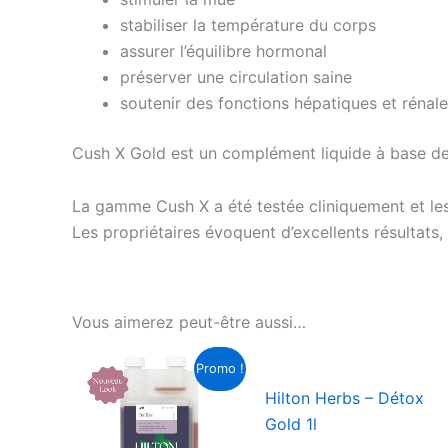
stabiliser la température du corps
assurer l’équilibre hormonal
préserver une circulation saine
soutenir des fonctions hépatiques et rénal
Cush X Gold est un complément liquide à base de
La gamme Cush X a été testée cliniquement et le
Les propriétaires évoquent d’excellents résultat
Vous aimerez peut-être aussi…
Le
Le
Promo !
prix
prix
initial
actu
Hilton Herbs – Détox
était :
est :
Gold 1l
CHF 47.00.
CHF 