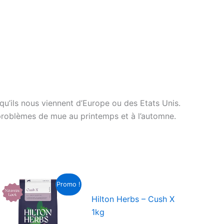
’ils nous viennent d’Europe ou des Etats Unis.
 problèmes de mue au printemps et à l’automne.
Le
Le
Promo !
prix
prix
initial
actuel
Hilton Herbs – Cush X
était :
est :
1kg
.
CHF 54.00.
CHF 51.30.