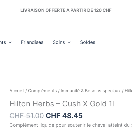
LIVRAISON OFFERTE A PARTIR DE 120 CHF
nts
Friandises
Soins
Soldes
Le
Le
quantité
Accueil
/
Compléments
/
Immunité & Besoins spéciaux
/ Hil
prix
prix
de
Hilton Herbs – Cush X Gold 1l
initial
actuel
Hilton
était :
est :
Herbs
CHF
51.00
CHF
48.45
CHF 51.00.
CHF 48.45.
-
Complément liquide pour soutenir le cheval atteint d
Cush