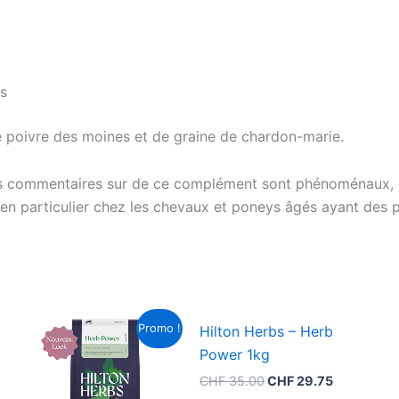
es
 poivre des moines et de graine de chardon-marie.
s commentaires sur de ce complément sont phénoménaux, qu
s, en particulier chez les chevaux et poneys âgés ayant des
Le
Le
Promo !
Hilton Herbs – Herb
prix
prix
el
initial
actuel
Power 1kg
était :
est :
44.65.
CHF 35.00.
CHF 29.75
CHF
35.00
CHF
29.75