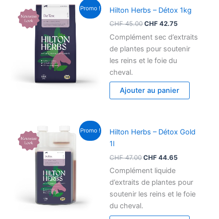
Le
Le
Promo !
Hilton Herbs – Détox 1kg
prix
prix
initial
actuel
CHF
45.00
CHF
42.75
était :
est :
CHF 45.00.
CHF 42.75.
Complément sec d’extraits
de plantes pour soutenir
les reins et le foie du
cheval.
Ajouter au panier
Le
Le
Promo !
Hilton Herbs – Détox Gold
prix
prix
initial
actuel
1l
était :
est :
CHF
47.00
CHF
44.65
CHF 47.00.
CHF 44.65.
Complément liquide
d’extraits de plantes pour
soutenir les reins et le foie
du cheval.