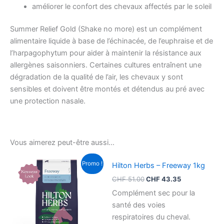
améliorer le confort des chevaux affectés par le soleil
Summer Relief Gold (Shake no more) est un complément
alimentaire liquide à base de l’échinacée, de l’euphraise et de
l’harpagophytum pour aider à maintenir la résistance aux
allergènes saisonniers. Certaines cultures entraînent une
dégradation de la qualité de l’air, les chevaux y sont
sensibles et doivent être montés et détendus au pré avec
une protection nasale.
Vous aimerez peut-être aussi…
Le
Le
Promo !
Hilton Herbs – Freeway 1kg
prix
prix
initial
actuel
CHF
51.00
CHF
43.35
était :
est :
CHF 51.00.
CHF 43.35.
Complément sec pour la
santé des voies
respiratoires du cheval.