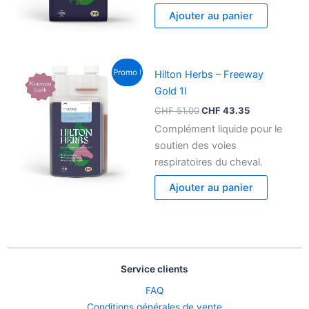
Ajouter au panier
Le
Le
Promo !
Hilton Herbs – Freeway
prix
prix
initial
actuel
Gold 1l
était :
est :
CHF
51.00
CHF
43.35
CHF 51.00.
CHF 43.35.
Complément liquide pour le
soutien des voies
respiratoires du cheval.
Ajouter au panier
Service clients
FAQ
Conditions générales de vente