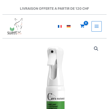
Aller
au
LIVRAISON OFFERTE A PARTIR DE 120 CHF
contenu
quantité
de
Cura
Naturale
-
Démêlant
et
lustrant
Framboise
200ml